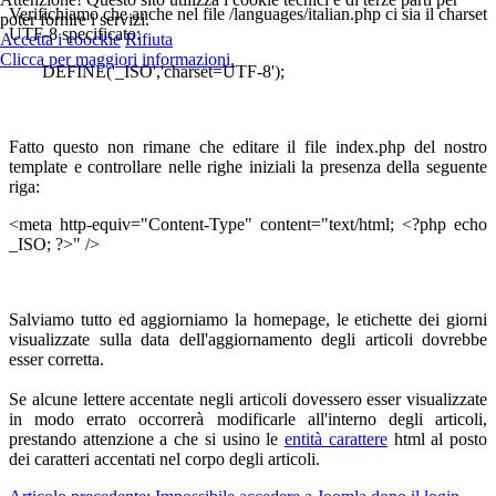
Verifichiamo che anche nel file /languages/italian.php ci sia il charset
poter fornire i servizi.
UTF-8 specificato:
Accetta i coockie
Rifiuta
Clicca per maggiori informazioni.
DEFINE('_ISO','charset=UTF-8');
Fatto questo non rimane che editare il file index.php del nostro
template e controllare nelle righe iniziali la presenza della seguente
riga:
<meta http-equiv="Content-Type" content="text/html; <?php echo
_ISO; ?>" />
Salviamo tutto ed aggiorniamo la homepage, le etichette dei giorni
visualizzate sulla data dell'aggiornamento degli articoli dovrebbe
esser corretta.
Se alcune lettere accentate negli articoli dovessero esser visualizzate
in modo errato occorrerà modificarle all'interno degli articoli,
prestando attenzione a che si usino le
entità carattere
html al posto
dei caratteri accentati nel corpo degli articoli.