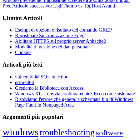
Articolo precedente: Impossibile accedere a Joomla dopo il login
Prec
Articolo successivo: LighThumb vs TopHost
Avanti
Ultmim Articoli
Esempi di opzioni e risultato del comando GREP
Ripristinare Sincronizzazione Edge
Abilitare HTTPS sul proprio server Aphache2
Modalità di gestione dei dati personali
Cookies
Articoli più letti
vulnerabilità SQL Injection
errore404
Gestiamo la Biblioteca con Access
Windows XP si riavvia continuamente? Ecco come sistemare!
Risolviamo l'errore che genera la schermata blu di Windows
Page Fault In Nonpaged Area
Argomenti più popolari
windows
troubleshooting
software