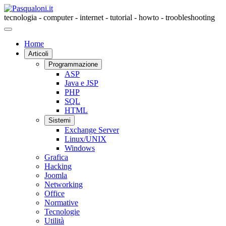
tecnologia - computer - internet - tutorial - howto - troobleshooting
Home
Articoli
Programmazione
ASP
Java e JSP
PHP
SQL
HTML
Sistemi
Exchange Server
Linux/UNIX
Windows
Grafica
Hacking
Joomla
Networking
Office
Normative
Tecnologie
Utilità