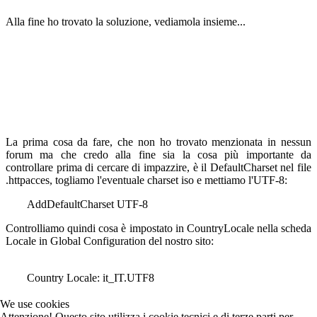
Alla fine ho trovato la soluzione, vediamola insieme...
La prima cosa da fare, che non ho trovato menzionata in nessun
forum ma che credo alla fine sia la cosa più importante da
controllare prima di cercare di impazzire, è il DefaultCharset nel file
.httpacces, togliamo l'eventuale charset iso e mettiamo l'UTF-8:
AddDefaultCharset UTF-8
Controlliamo quindi cosa è impostato in CountryLocale nella scheda
Locale in Global Configuration del nostro sito:
Country Locale: it_IT.UTF8
We use cookies
Attenzione! Questo sito utilizza i cookie tecnici e di terze parti per