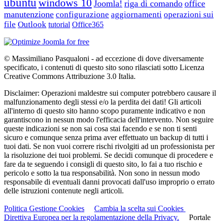
ubuntu
windows 10
Joomla!
riga di comando
office
manutenzione
configurazione
aggiornamenti
operazioni sui
file
Outlook
tutorial
Office365
© Massimiliano Pasqualoni - ad eccezione di dove diversamente
specificato, i contenuti di questo sito sono rilasciati sotto Licenza
Creative Commons Attribuzione 3.0 Italia.
Disclaimer: Operazioni maldestre sui computer potrebbero causare il
malfunzionamento degli stessi e/o la perdita dei dati! Gli articoli
all'interno di questo sito hanno scopo puramente indicativo e non
garantiscono in nessun modo l'efficacia dell'intervento. Non seguire
queste indicazioni se non sai cosa stai facendo e se non ti senti
sicuro e comunque senza prima aver effettuato un backup di tutti i
tuoi dati. Se non vuoi correre rischi rivolgiti ad un professionista per
la risoluzione dei tuoi problemi. Se decidi comunque di procedere e
fare da te seguendo i consigli di questo sito, lo fai a tuo rischio e
pericolo e sotto la tua responsabilità. Non sono in nessun modo
responsabile di eventuali danni provocati dall'uso improprio o errato
delle istruzioni contenute negli articoli.
Politica Gestione Cookies
Cambia la scelta sui Cookies
Direttiva Europea per la regolamentazione della Privacy.
Portale